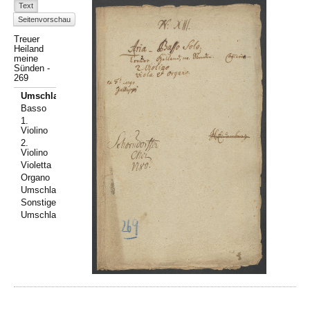
Text
Seitenvorschau
Treuer
Heiland
meine
Sünden -
269
Umschlag
Basso
1.
Violino
2.
Violino
Violetta
Organo
Umschlag
Sonstiges
Umschlag