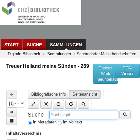
START
SUCHE
SAMMLUNGEN
Digitale Bibliothek
>
Sammlungen
>
Schorndorfer Musikhandschriften
Treuer Heiland meine Sünden - 269
Ganzes
DFG-
Werk
Viewer
herunterladen
Bibliografische Info
Seitenansicht
Suche
in Metadaten
im Volltext
Inhaltsverzeichnis