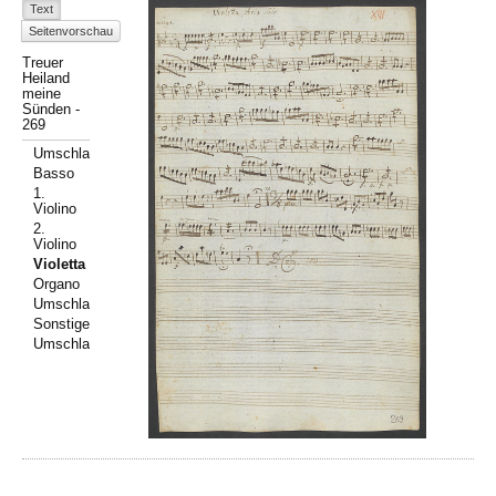
Text
Seitenvorschau
Treuer
Heiland
meine
Sünden -
269
Umschlag
Basso
1.
Violino
2.
Violino
Violetta
Organo
Umschlag
Sonstiges
Umschlag