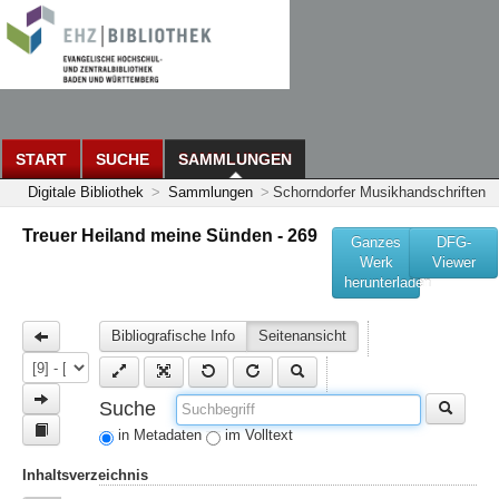
START
SUCHE
SAMMLUNGEN
Digitale Bibliothek
>
Sammlungen
>
Schorndorfer Musikhandschriften
Treuer Heiland meine Sünden - 269
Ganzes
DFG-
Werk
Viewer
herunterladen
Bibliografische Info
Seitenansicht
Suche
in Metadaten
im Volltext
Inhaltsverzeichnis