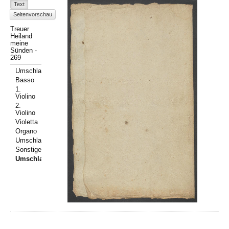
Text
Seitenvorschau
Treuer
Heiland
meine
Sünden -
269
Umschlag
Basso
1.
Violino
2.
Violino
Violetta
Organo
Umschlag
Sonstiges
Umschlag