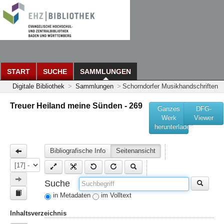
START
SUCHE
SAMMLUNGEN
Digitale Bibliothek
>
Sammlungen
>
Schorndorfer Musikhandschriften
Treuer Heiland meine Sünden - 269
Ganzes
DFG-
Werk
Viewer
herunterladen
Bibliografische Info
Seitenansicht
Suche
in Metadaten
im Volltext
Inhaltsverzeichnis