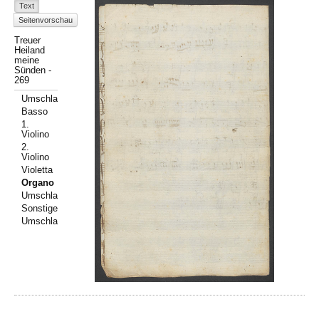
Text
Seitenvorschau
Treuer
Heiland
meine
Sünden -
269
Umschlag
Basso
1.
Violino
2.
Violino
Violetta
Organo
Umschlag
Sonstiges
Umschlag