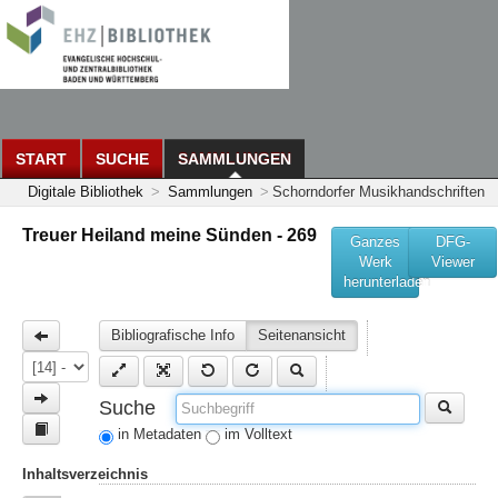
START
SUCHE
SAMMLUNGEN
Digitale Bibliothek
>
Sammlungen
>
Schorndorfer Musikhandschriften
Treuer Heiland meine Sünden - 269
Ganzes
DFG-
Werk
Viewer
herunterladen
Bibliografische Info
Seitenansicht
Suche
in Metadaten
im Volltext
Inhaltsverzeichnis