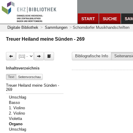
START
SUCHE
SA
Digitale Bibliothek
>
Sammlungen
>
Schorndorfer Musikhandschriften
Treuer Heiland meine Sünden - 269
Bibliografische Info
Seitenansi
Inhaltsverzeichnis
Text
Seitenvorschau
Treuer Heiland meine Sünden -
269
Umschlag
Basso
1. Violino
2. Violino
Violetta
Organo
Umschlag