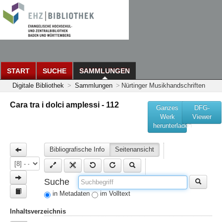
START
SUCHE
SAMMLUNGEN
Digitale Bibliothek
>
Sammlungen
>
Nürtinger Musikhandschriften
Cara tra i dolci amplessi - 112
Ganzes
DFG-
Werk
Viewer
herunterladen
Bibliografische Info
Seitenansicht
Suche
in Metadaten
im Volltext
Inhaltsverzeichnis