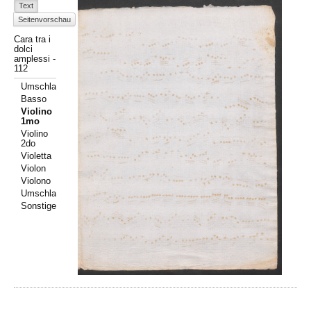
Text
Seitenvorschau
Cara tra i
dolci
amplessi -
112
Umschlag
Basso
Violino
1mo
Violino
2do
Violetta
Violon
Violono
Umschlag
Sonstiges